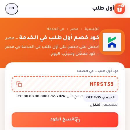
Skip to conten
أول طلب
EN
الرئيسية
›
مصر
›
في الخدمة
كود خصم أول طلب في الخدمة
— مصر
احصل على خصم على أول طلب في الخدمة في مصر
— كود مفعّل ومجرّب اليوم.
كود أول طلب — في الخدمة
MFRST35
صالح حتى:
2026-12-31T00:00:00.000Z
الخصم:
35% OFF
التصنيف:
المنزل
انسخ الكود