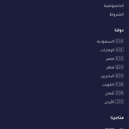
الخصوصية
الشروط
دولنا
🇸🇦 السعودية
🇦🇪 الإمارات
🇪🇬 مصر
🇶🇦 قطر
🇧🇭 البحرين
🇰🇼 الكويت
🇴🇲 عُمان
🇯🇴 الأردن
متاجرنا