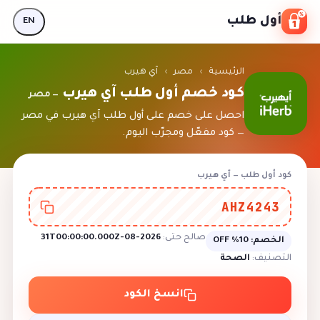
Skip to conten
أول طلب
EN
الرئيسية
›
مصر
›
آي هيرب
كود خصم أول طلب آي هيرب
— مصر
احصل على خصم على أول طلب آي هيرب في مصر
— كود مفعّل ومجرّب اليوم.
كود أول طلب — آي هيرب
AHZ4243
صالح حتى:
2026-08-31T00:00:00.000Z
الخصم:
10% OFF
التصنيف:
الصحة
انسخ الكود