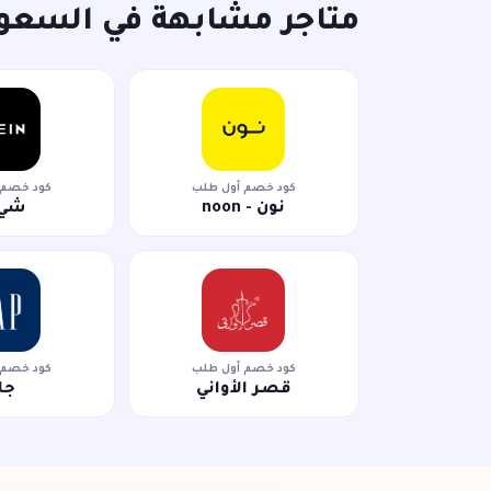
متاجر مشابهة في السعو
كود خصم أول طلب
كود خصم 
نون - noon
شي 
كود خصم أول طلب
كود خصم 
قصر الأواني
جا