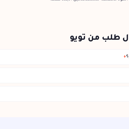
ل طلب من تويو
؟