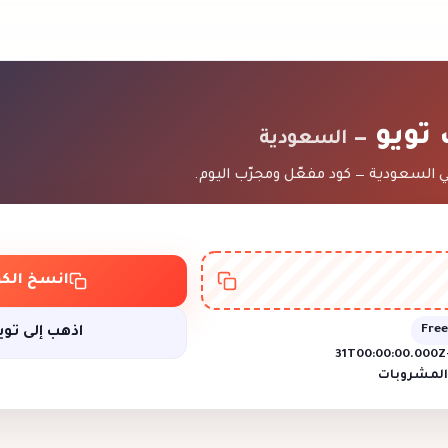
 تويو
— السعودية
السعودية — كود مفعّل ومجرّب اليوم.
انسخ الكو
Free
اذهب إلى توي
المشروبات