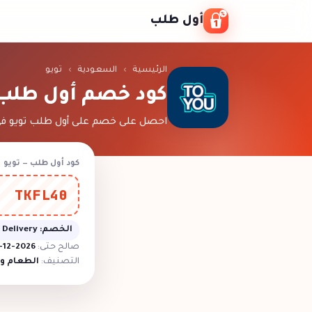
Skip to conten
أول طلب
الرئيسية
›
السعودية
›
تويو
كود خصم أول طلب
احصل على خصم على أول طلب تويو في 
كود أول طلب — تويو
TKFL40
الخصم:
 Delivery
صالح حتى:
2026-12-31T00:00:00.000Z
التصنيف:
الطعام و