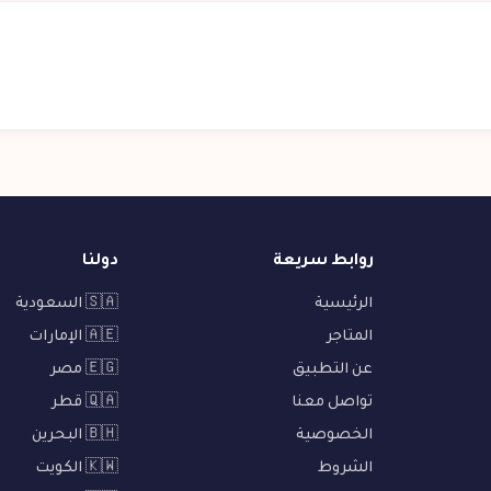
روابط سريعة
دولنا
الرئيسية
🇸🇦 السعودية
المتاجر
🇦🇪 الإمارات
عن التطبيق
🇪🇬 مصر
تواصل معنا
🇶🇦 قطر
الخصوصية
🇧🇭 البحرين
الشروط
🇰🇼 الكويت