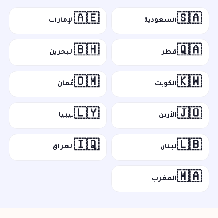
🇦🇪
🇸🇦
السعودية
الإمارات
🇧🇭
🇶🇦
قطر
البحرين
🇴🇲
🇰🇼
الكويت
عُمان
🇱🇾
🇯🇴
الأردن
ليبيا
🇮🇶
🇱🇧
لبنان
العراق
🇲🇦
المغرب