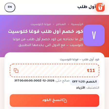
Skip to conten
أول طلب
EN
الرئيسية
›
المتاجر
›
فوغا كلوسيت
كود خصم أول طلب فوغا كلوسيت
كل ما تحتاجه عن كود خصم أول طلب من فوغا
كلوسيت — مع الدول التي يخدمها التطبيق.
كود أول طلب — فوغا كلوسيت
t11
صالح حتى:
2026-12-31T00:00:00.000Z
الخصم:
20% OFF
التصنيف:
الأزياء
انسخ الكود