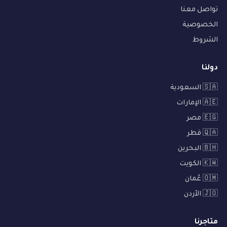
تواصل معنا
الخصوصية
الشروط
دولنا
🇸🇦 السعودية
🇦🇪 الإمارات
🇪🇬 مصر
🇶🇦 قطر
🇧🇭 البحرين
🇰🇼 الكويت
🇴🇲 عُمان
🇯🇴 الأردن
متاجرنا