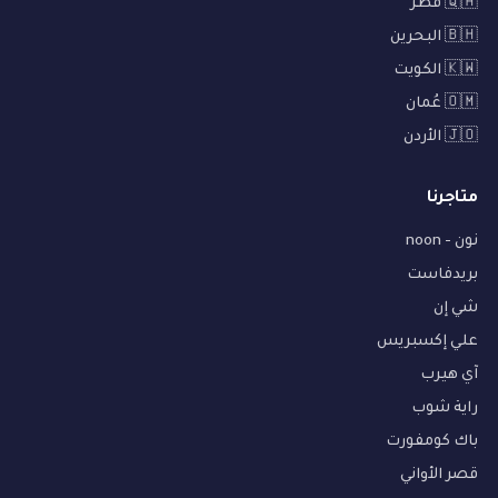
🇶🇦 قطر
🇧🇭 البحرين
🇰🇼 الكويت
🇴🇲 عُمان
🇯🇴 الأردن
متاجرنا
نون - noon
بريدفاست
شي إن
علي إكسبريس
آي هيرب
راية شوب
باك كومفورت
قصر الأواني