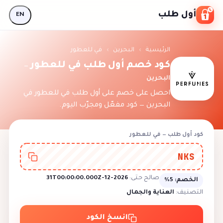
Skip to conten
أول طلب
EN
الرئيسية
›
البحرين
›
في للعطور
كود خصم أول طلب في للعطور
—
البحرين
احصل على خصم على أول طلب في للعطور في
البحرين — كود مفعّل ومجرّب اليوم.
كود أول طلب — في للعطور
NKS
صالح حتى:
2026-12-31T00:00:00.000Z
الخصم:
5%
التصنيف:
العناية والجمال
انسخ الكود