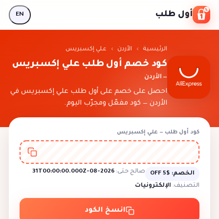
Skip to conten
أول طلب
EN
الرئيسية
›
الأردن
›
علي إكسبريس
كود خصم أول طلب علي إكسبريس
— الأردن
احصل على خصم على أول طلب علي إكسبريس في
الأردن — كود مفعّل ومجرّب اليوم.
كود أول طلب — علي إكسبريس
صالح حتى:
2026-08-31T00:00:00.000Z
الخصم:
$5 OFF
التصنيف:
الإلكترونيات
انسخ الكود