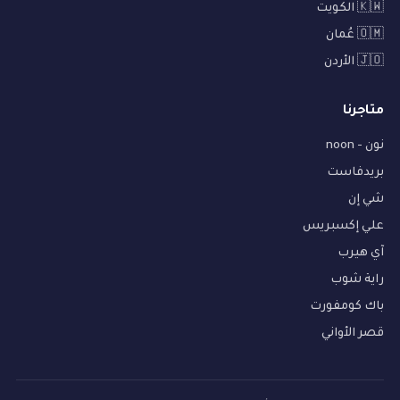
🇰🇼 الكويت
🇴🇲 عُمان
🇯🇴 الأردن
متاجرنا
نون - noon
بريدفاست
شي إن
علي إكسبريس
آي هيرب
راية شوب
باك كومفورت
قصر الأواني