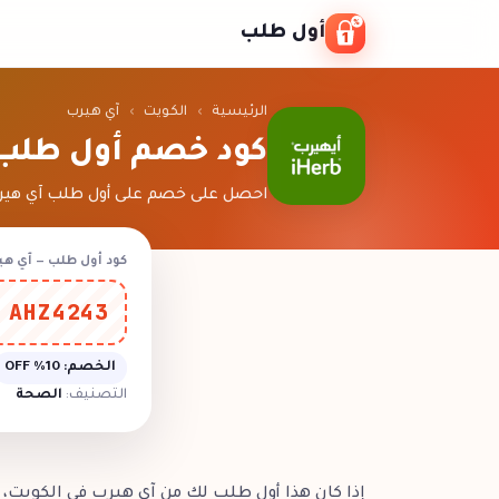
Skip to conten
أول طلب
الرئيسية
›
الكويت
›
آي هيرب
كود خصم أول طلب
احصل على خصم على أول طلب آي هيرب 
كود أول طلب — آي هي
AHZ4243
الخصم:
10% OFF
التصنيف:
الصحة
إذا كان هذا أول طلب لك من آي هيرب في الكويت، 