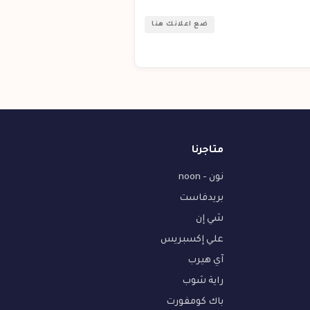
ضع اعلانك هنا
متاجرنا
نون - noon
بريدفاست
شي إن
علي إكسبريس
آي هيرب
راية شوب
باك كومفورت