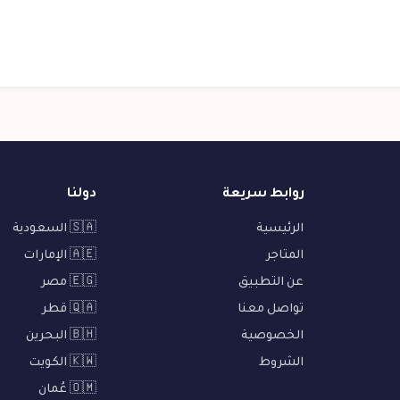
روابط سريعة
دولنا
الرئيسية
🇸🇦 السعودية
المتاجر
🇦🇪 الإمارات
عن التطبيق
🇪🇬 مصر
تواصل معنا
🇶🇦 قطر
الخصوصية
🇧🇭 البحرين
الشروط
🇰🇼 الكويت
🇴🇲 عُمان