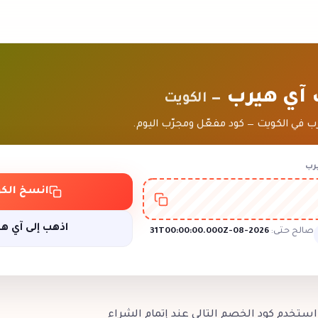
 آي هيرب
— الكويت
في الكويت — كود مفعّل ومجرّب اليوم.
رب
انسخ الكو
اذهب إلى آي ه
صالح حتى:
2026-08-31T00:00:00.000Z
استخدم كود الخصم التالي عند إتمام الشراء