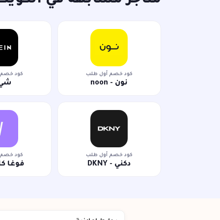
متاجر مشابهة في الكويت
كود خصم أول طلب
كود خصم 
نون - noon
شي 
كود خصم أول طلب
كود خصم 
دكني - DKNY
فوغا ك