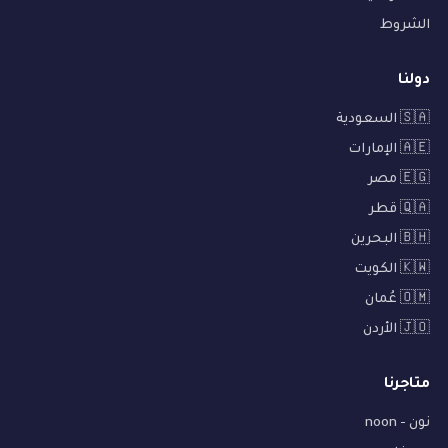
الشروط
دولنا
🇸🇦 السعودية
🇦🇪 الإمارات
🇪🇬 مصر
🇶🇦 قطر
🇧🇭 البحرين
🇰🇼 الكويت
🇴🇲 عُمان
🇯🇴 الأردن
متاجرنا
نون - noon