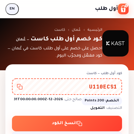
Skip to conten
أول طلب
EN
الرئيسية
›
عُمان
›
كاست
كود خصم أول طلب كاست
— عُمان
احصل على خصم على أول طلب كاست في عُمان —
كود مفعّل ومجرّب اليوم.
كود أول طلب — كاست
U110ECS1
صالح حتى:
2026-12-31T00:00:00.000Z
الخصم:
200 Points
التصنيف:
التمويل
انسخ الكود