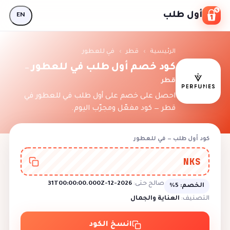
Skip to conten
أول طلب
EN
الرئيسية
›
قطر
›
في للعطور
كود خصم أول طلب في للعطور
—
قطر
احصل على خصم على أول طلب في للعطور في
قطر — كود مفعّل ومجرّب اليوم.
كود أول طلب — في للعطور
NKS
صالح حتى:
2026-12-31T00:00:00.000Z
الخصم:
5%
التصنيف:
العناية والجمال
انسخ الكود