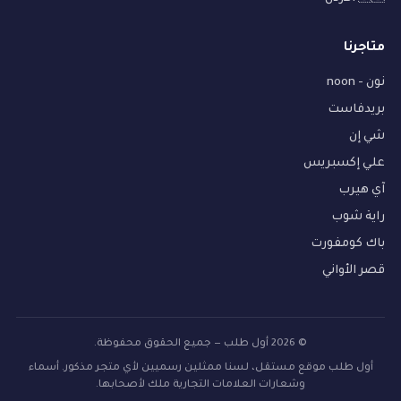
متاجرنا
نون - noon
بريدفاست
شي إن
علي إكسبريس
آي هيرب
راية شوب
باك كومفورت
قصر الأواني
© 2026 أول طلب — جميع الحقوق محفوظة.
أول طلب موقع مستقل، لسنا ممثلين رسميين لأي متجر مذكور. أسماء
وشعارات العلامات التجارية ملك لأصحابها.