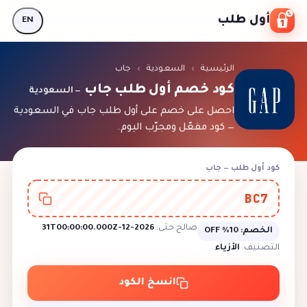
Skip to conten
أول طلب
EN
الرئيسية
›
السعودية
›
جاب
كود خصم أول طلب جاب
— السعودية
احصل على خصم على أول طلب جاب في السعودية
— كود مفعّل ومجرّب اليوم.
كود أول طلب — جاب
BC7
صالح حتى:
2026-12-31T00:00:00.000Z
الخصم:
10% OFF
التصنيف:
الأزياء
انسخ الكود